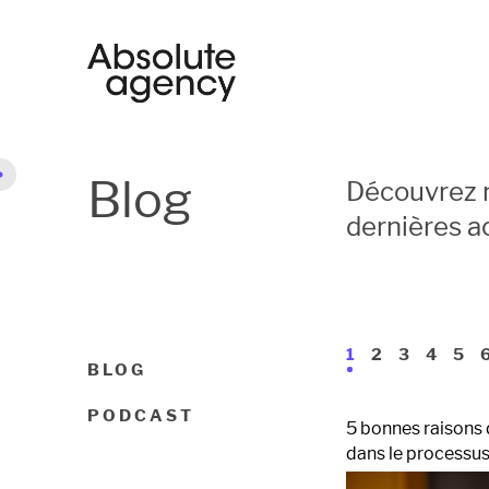
Blog
Découvrez n
dernières a
1
2
3
4
5
BLOG
PODCAST
5 bonnes raisons d
dans le processu