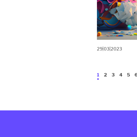
29|03|2023
1
2
3
4
5