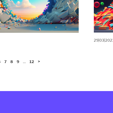
29|03|202
…
>
6
7
8
9
12