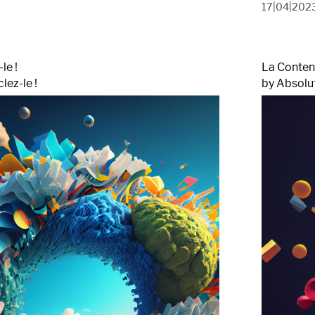
17|04|202
le !
La Conten
lez-le !
by Absolu