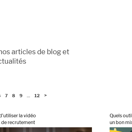
os articles de blog et
ctualités
…
>
6
7
8
9
12
’utiliser la vidéo
Quels outi
s de recrutement
un bon mi