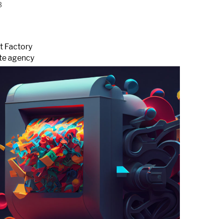
3
t Factory
te agency