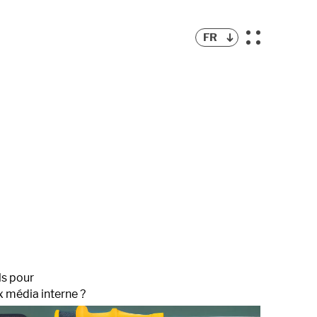
FR
ls pour
x média interne ?