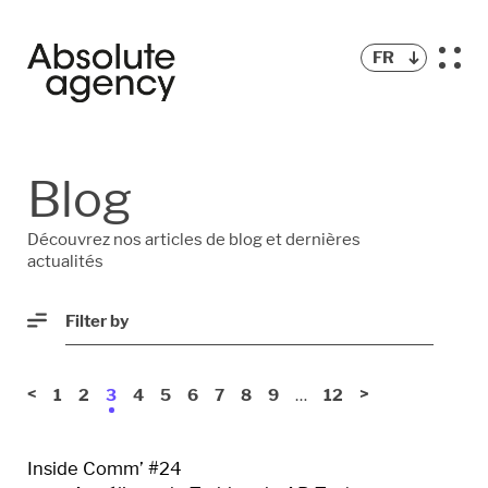
FR
BLOG
Blog
PODCAST
Découvrez nos articles de blog et dernières
actualités
Filter by
<
…
>
1
2
3
4
5
6
7
8
9
12
Inside Comm’ #24