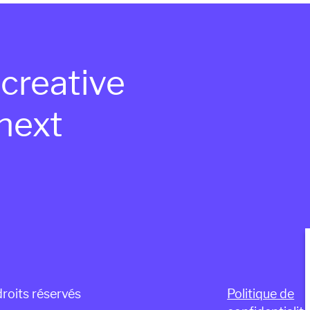
 creative
 next
roits réservés
Politique de