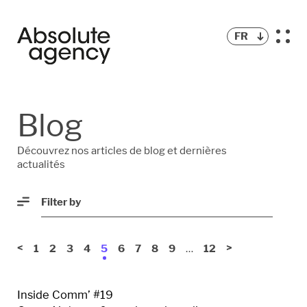
FR
BLOG
Blog
PODCAST
Découvrez nos articles de blog et dernières
actualités
Filter by
<
…
>
1
2
3
4
5
6
7
8
9
12
Inside Comm’ #19