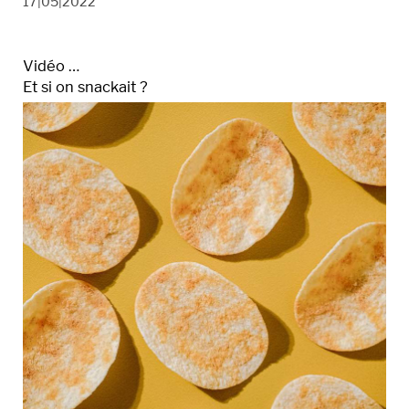
17|05|2022
Vidéo …
Et si on snackait ?