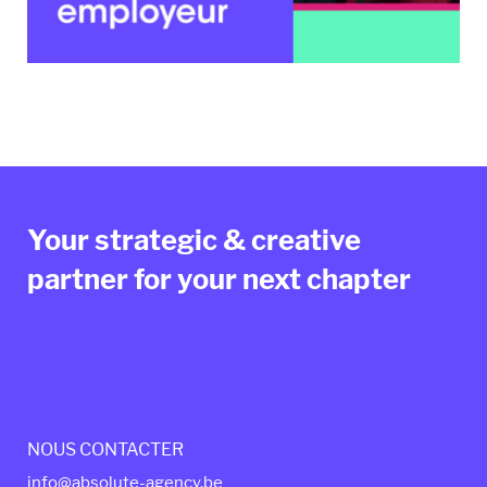
Your strategic & creative
partner for your next chapter
NOUS CONTACTER
info@absolute-agency.be