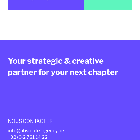
Your strategic & creative
partner for your next chapter
NOUS CONTACTER
info@absolute-agency.be
+32 (0)2
7
81 14 22